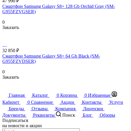
47 990 ₽
Смартфон Samsung Galaxy S8+ 128 Gb Orchid Gray (SM-
G955FZVGSER)
0
Заказать
32 850 ₽
Смартфон Samsung Galaxy S8+ 64 Gb Black (SM-
G955FZVDSER)
0
Заказать
Главная
Каталог
0
Корзина
0
Избранные
Кабинет
0
Сравнение
Акции
Контакты
Услуги
Бренды
Отзывы
Компания
Лицензии
Документы
Реквизиты
Поиск
Блог
Обзоры
Подписаться
на новости и акции